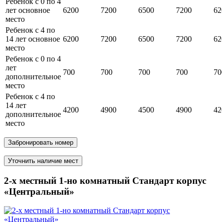
Ребенок с 0 по 4
лет основное
6200
7200
6500
7200
62
место
Ребенок с 4 по
14 лет основное
6200
7200
6500
7200
62
место
Ребенок с 0 по 4
лет
700
700
700
700
70
дополнительное
место
Ребенок с 4 по
14 лет
4200
4900
4500
4900
42
дополнительное
место
Забронировать номер
Уточнить наличие мест
2-х местный 1-но комнатный Стандарт корпус
«Центральный»