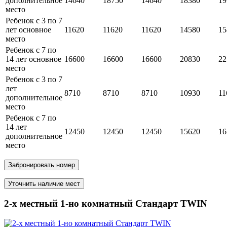
дополнительное
14640
18750
14640
18380
19
место
Ребенок с 3 по 7
лет основное
11620
11620
11620
14580
15
место
Ребенок с 7 по
14 лет основное
16600
16600
16600
20830
22
место
Ребенок с 3 по 7
лет
8710
8710
8710
10930
11
дополнительное
место
Ребенок с 7 по
14 лет
12450
12450
12450
15620
16
дополнительное
место
Забронировать номер
Уточнить наличие мест
2-х местный 1-но комнатный Стандарт TWIN