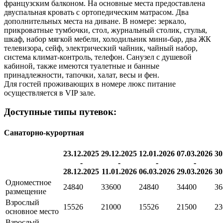
французским балконом. На основные места предоставлена
двуспальная кровать с ортопедическим матрасом. Два
дополнительных места на диване. В номере: зеркало,
прикроватные тумбочки, стол, журнальный столик, стулья,
шкаф, набор мягкой мебели, холодильник мини-бар, два ЖК
телевизора, сейф, электрический чайник, чайный набор,
система климат-контроль, телефон. Санузел с душевой
кабиной, также имеются туалетные и банные
принадлежности, тапочки, халат, весы и фен.
Для гостей проживающих в номере люкс питание
осуществляется в VIP зале.
Доступные типы путевок:
Санаторно-курортная
23.12.2025
29.12.2025
12.01.2026
07.03.2026
30
-
-
-
-
28.12.2025
11.01.2026
06.03.2026
29.03.2026
30
Одноместное
24840
33600
24840
34400
36
размещение
Взрослый
15526
21000
15526
21500
23
основное место
Взрослый