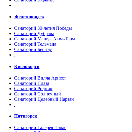
Железноводск
Санаторий 30-летия Победы
Санаторий Дубрава
Санаторий Машук Аква-Терм
Санаторий Тельмана
Санаторий Бештау
Кисловодск
Санаторий Вилла Арнест
Санаторий Плаза
Санаторий Родник
Санаторий Солнечный
Санаторий Целебный Нарзан
Пятигорск
Санаторий Галерея Палас