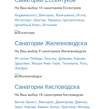
На Ваш выбор 10 санаториев Ессентуков
Анджиевского
,
Виктория
,
Жемчужина
,
Исток
,
Металлург
,
Шахтер
,
Украина
,
Центросоюза
,
Целебный Ключ
,
Источник
Санатории Железноводска
На Ваш выбор 9 санаториев Железноводска
30-летия Победы
,
Бештау
,
Дубрава
,
Кирова
,
Здоровье
,
Машук Аква-Терм
,
Тельмана
,
Русь
,
Эльбрус
Санатории Кисловодска
На Ваш выбор 18 санаториев Кисловодска
Вилла Арнест
,
Виктория
,
Димитрова
,
Джинал
,
Заря
,
Кирова
,
Кавказ
,
Колос
,
Кругозор
,
Москва
,